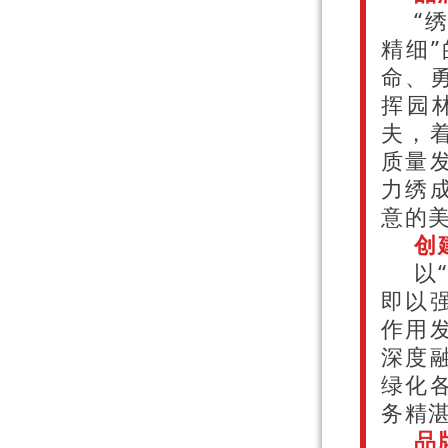
“
精细
命、
挥园
夫，
质量
力绣
意的
创
以
即以
作用
深度
绿化
务精
品