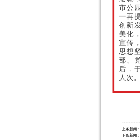
市公
一再
创新
美化
宣
传
思想
部、
后，
人次
上条新闻
下条新闻