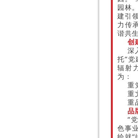
园林。
建引领
力传
谐共
创
深
托“
辐射
为：
重
重
重
品
“
色事业
绘就“