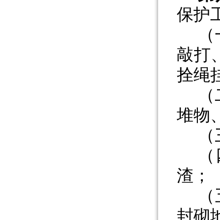
保护
（
敲打
拴绳
（
堆物
（
（
渣；
（
封砌