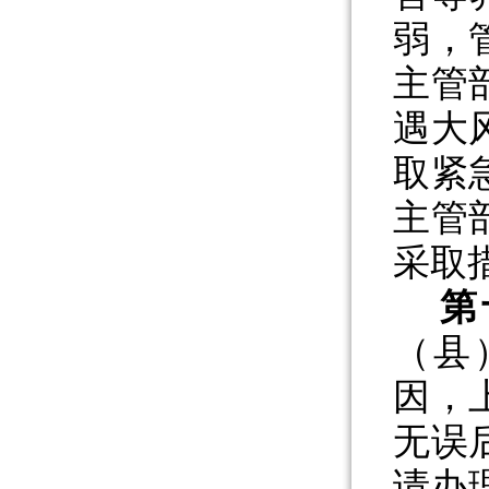
弱，
主管
遇大
取紧
主管
采取
第
（县
因，
无误
请办