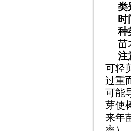
类
时
种
苗
注
可轻
过重
可能
芽使
来年
率）