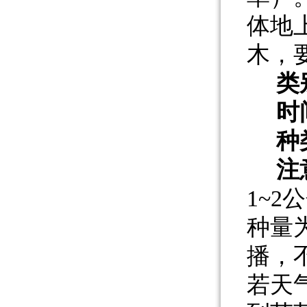
体地
木，
类
时
种
注
1~
种量
播，
若天